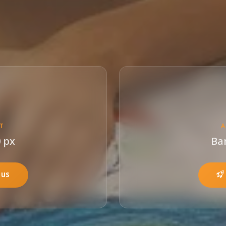
T
 px
Ba
 us