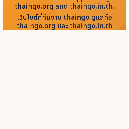
thaingo.org and thaingo.in.th.
เว็บไซต์ที่ทีมงาน thaingo ดูแลคือ
thaingo.org และ thaingo.in.th
เท่านั้น
Home
Jobs
นักกิจกรรม / Activist
เจ้าหน้าที่ สาขาน่าน
มูลนิธิวัฒนเสรี (The Freedom
Story)
Nonprofits / องค์กรไม่แสวงหาผล